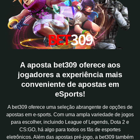
A aposta bet309 oferece aos
jogadores a experiência mais
conveniente de apostas em
eSports!
A bet309 oferece uma seleção abrangente de opções de
apostas em e-sports. Com uma ampla variedade de jogos
para escolher, incluindo League of Legends, Dota 2 e
CS:GO, há algo para todos os fãs de esportes
eletrônicos. Além das apostas pré-jogo, a bet309 também