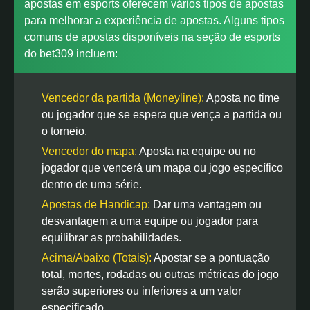
apostas em esports oferecem vários tipos de apostas
para melhorar a experiência de apostas. Alguns tipos
comuns de apostas disponíveis na seção de esports
do bet309 incluem:
Vencedor da partida (Moneyline):
Aposta no time
ou jogador que se espera que vença a partida ou
o torneio.
Vencedor do mapa:
Aposta na equipe ou no
jogador que vencerá um mapa ou jogo específico
dentro de uma série.
Apostas de Handicap:
Dar uma vantagem ou
desvantagem a uma equipe ou jogador para
equilibrar as probabilidades.
Acima/Abaixo (Totais):
Apostar se a pontuação
total, mortes, rodadas ou outras métricas do jogo
serão superiores ou inferiores a um valor
especificado.