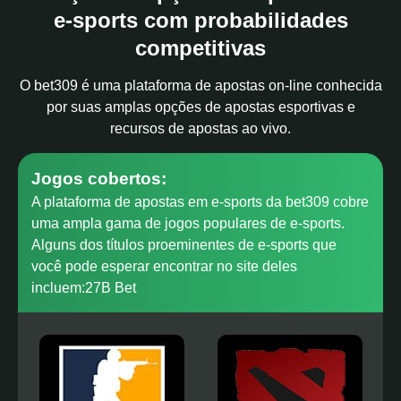
e-sports com probabilidades
competitivas
O bet309 é uma plataforma de apostas on-line conhecida
por suas amplas opções de apostas esportivas e
recursos de apostas ao vivo.
Jogos cobertos:
A plataforma de apostas em e-sports da bet309 cobre
uma ampla gama de jogos populares de e-sports.
Alguns dos títulos proeminentes de e-sports que
você pode esperar encontrar no site deles
incluem:
27B Bet