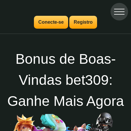
Conecte-se
Registro
Bonus de Boas-
Vindas bet309:
Ganhe Mais Agora