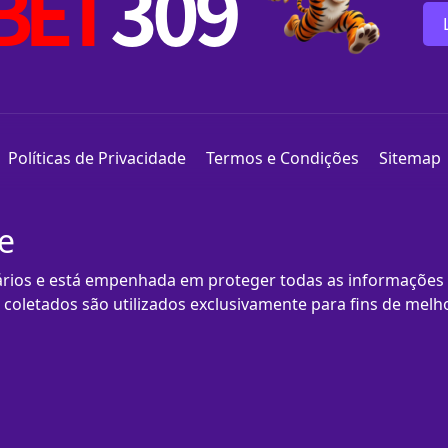
Políticas de Privacidade
Termos e Condições
Sitemap
de
uários e está empenhada em proteger todas as informações
 coletados são utilizados exclusivamente para fins de melh