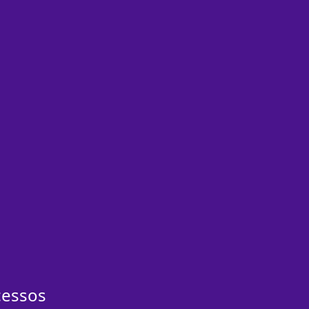
cessos