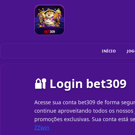
INÍCIO
JOG
🔐 Login bet309
Acesse sua conta bet309 de forma segura
continue aproveitando todos os nossos 
promoções exclusivas. Sua conta está 
ZZwin