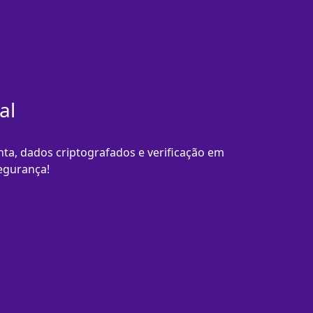
al
ta, dados criptografados e verificação em
egurança!