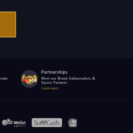
Partnerships
 some
Meet our Brand Ambassadors &
Sports Partners
Learnt more