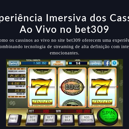
periência Imersiva dos Cas
Ao Vivo no bet309
mo os cassinos ao vivo no site bet309 oferecem uma experiê
ombinando tecnologia de streaming de alta definição com inte
emocionantes.