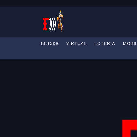
BET309
VIRTUAL
LOTERIA
MOBI