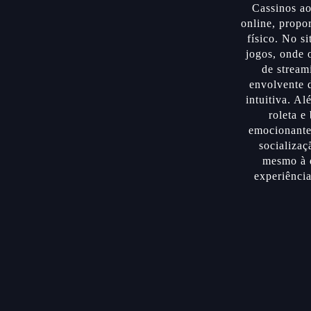
Cassinos ao
online, propo
físico. No s
jogos, onde 
de stream
envolvente d
intuitiva. A
roleta e
emocionante 
socializa
mesmo à d
experiênci