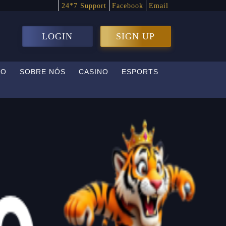
24*7 Support
Facebook
Email
LOGIN
SIGN UP
GO
SOBRE NÓS
CASINO
ESPORTS