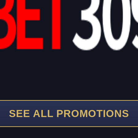
SEE ALL PROMOTIONS