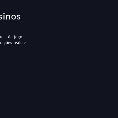
sinos
ncia de jogo
rações reais e