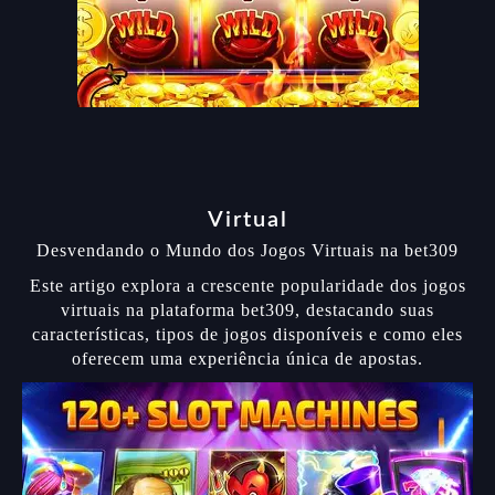
Virtual
Desvendando o Mundo dos Jogos Virtuais na bet309
Este artigo explora a crescente popularidade dos jogos
virtuais na plataforma bet309, destacando suas
características, tipos de jogos disponíveis e como eles
oferecem uma experiência única de apostas.