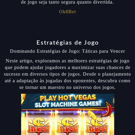
de jogo seja tanto segura quanto divertida.
Ok8Bet
Estratégias de Jogo
Dominando Estratégias de Jogo: Táticas para Vencer
Neste artigo, exploramos as melhores estratégias de jogo
que podem ajudar jogadores a maximizar suas chances de
sucesso em diversos tipos de jogos. Desde o planejamento
até a adaptação às jogadas dos oponentes, descubra como
se tornar um maestro no universo dos jogos.