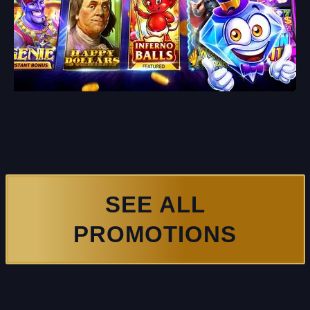
SEE ALL
PROMOTIONS