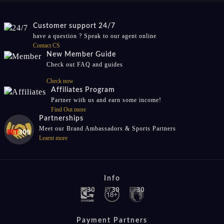
Customer support 24/7
have a question ? Speak to our agent online
Contact CS
New Member Guide
Check out FAQ and guides
Check now
Affiliates Program
Partner with us and earn some income!
Find Out more
Partnerships
Meet our Brand Ambassadors & Sports Partners
Learnt more
Info
Payment Partners