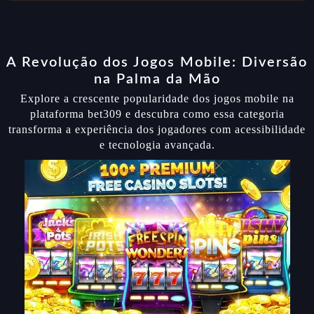
A Revolução dos Jogos Mobile: Diversão
na Palma da Mão
Explore a crescente popularidade dos jogos mobile na
plataforma bet309 e descubra como essa categoria
transforma a experiência dos jogadores com acessibilidade
e tecnologia avançada.