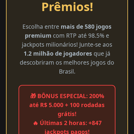
Prêmios!
Escolha entre
mais de 580 jogos
premium
com RTP até 98.5% e
jackpots milionários! Junte-se aos
1.2 milhão de jogadores
que já
descobriram os melhores jogos do
Brasil.
🎁 BÔNUS ESPECIAL: 200%
até R$ 5.000 + 100 rodadas
grátis!
🔥 Últimas 2 horas: +847
jackpots pagos!