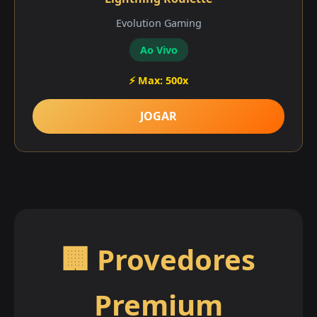
Evolution Gaming
Ao Vivo
⚡ Max: 500x
JOGAR
🏢 Provedores
Premium