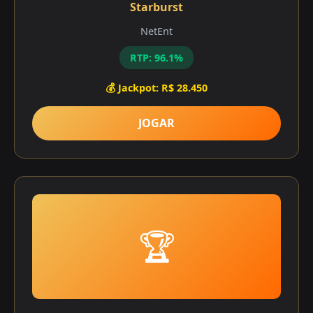
Starburst
NetEnt
RTP: 96.1%
💰 Jackpot: R$ 28.450
JOGAR
🏆