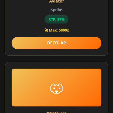
Aviator
Spribe
RTP: 97%
🚀 Max: 5000x
DECOLAR
🐺