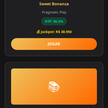
Sweet Bonanza
Pragmatic Play
RTP: 96.2%
💰 Jackpot: R$ 38.950
JOGAR
📚