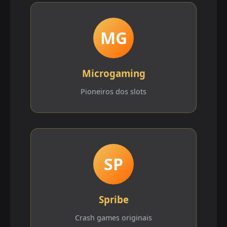
MG
Microgaming
Pioneiros dos slots
SP
Spribe
Crash games originais