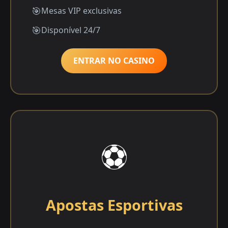
Mesas VIP exclusivas
Disponível 24/7
ENTRAR NO CASINO
⚽
Apostas Esportivas