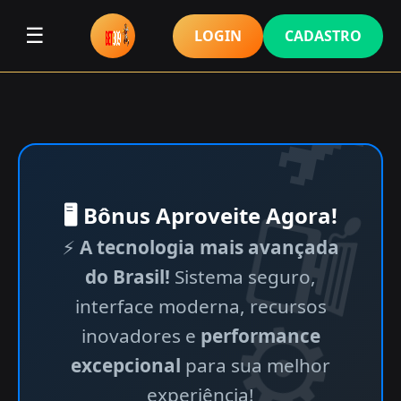
☰
LOGIN
CADASTRO
🖥 Bônus Aproveite Agora!
⚡
A tecnologia mais avançada
do Brasil!
Sistema seguro,
interface moderna, recursos
inovadores e
performance
excepcional
para sua melhor
experiência!