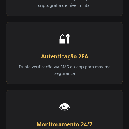
criptografia de nível militar
🔐
Autenticação 2FA
Dupla verificação via SMS ou app para máxima
segurança
👁️
Monitoramento 24/7