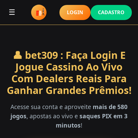
☰
LOGIN
CADASTRO
👤 bet309 : Faça Login E
Jogue Cassino Ao Vivo
Com Dealers Reais Para
Ganhar Grandes Prêmios!
Acesse sua conta e aproveite
mais de 580
jogos
, apostas ao vivo e
saques PIX em 3
minutos
!