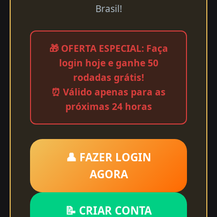
Brasil!
🎁 OFERTA ESPECIAL: Faça
login hoje e ganhe 50
rodadas grátis!
⏰ Válido apenas para as
próximas 24 horas
👤 FAZER LOGIN
AGORA
📝 CRIAR CONTA