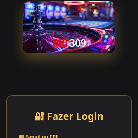
🔐 Fazer Login
📧 E-mail ou CPF