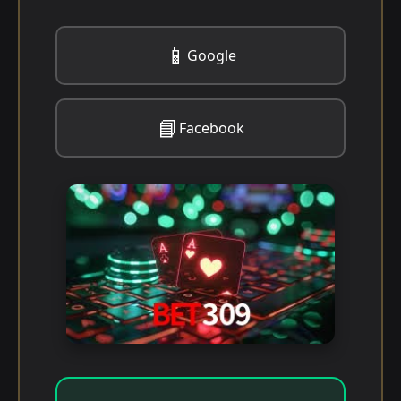
📱
Google
📘
Facebook