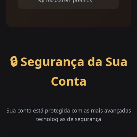
R$ 100.000 em prêmios
🔒 Segurança da Sua
Conta
Sua conta está protegida com as mais avançadas
tecnologias de segurança