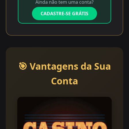
Ainda não tem uma conta?
CADASTRE-SE GRÁTIS
🎯 Vantagens da Sua
Conta